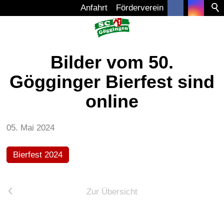
Anfahrt
Förderverein
FUSSBALL
Bilder vom 50.
Gögginger Bierfest sind
1. MANNSCHAFT
online
2. MANNSCHAFT
A-JUGEND
05. Mai 2024
B-JUGEND
Bierfest 2024
C-JUGEND
D-JUGEND
<
Zur Übersicht
F-JUGEND
BAMBINI