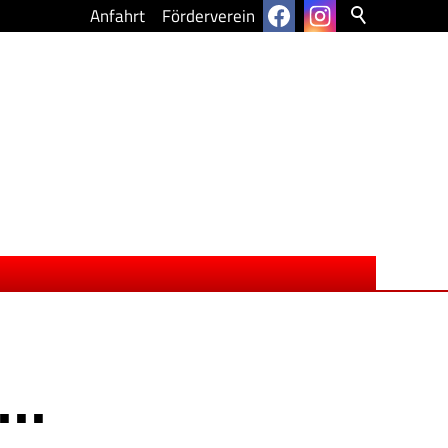
Anfahrt
Förderverein
..