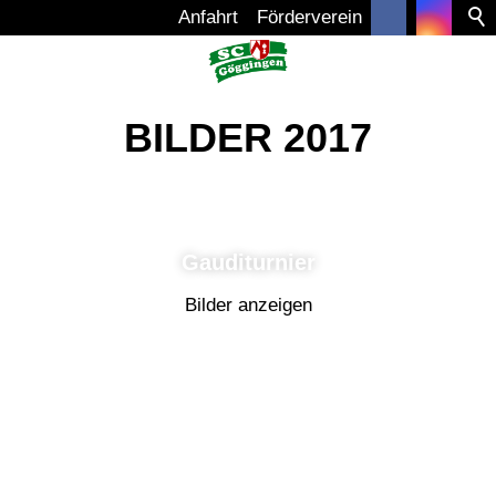
Anfahrt
Förderverein
FUSSBALL
BILDER 2017
VOLLEYBALL
BILDER
Gauditurnier
Bilder anzeigen
VEREIN