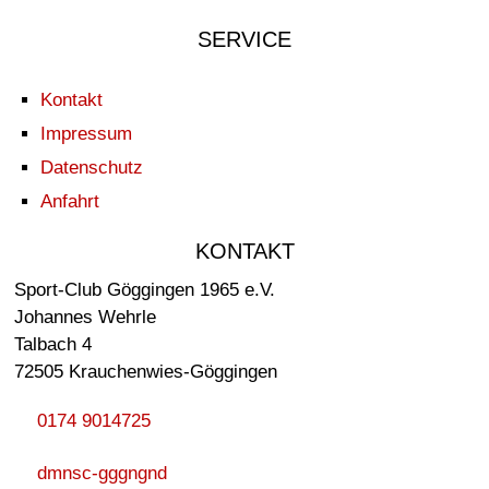
SERVICE
Kontakt
Impressum
Datenschutz
Anfahrt
KONTAKT
Sport-Club Göggingen 1965 e.V.
Johannes Wehrle
Talbach 4
72505 Krauchenwies-Göggingen
0174 9014725
dm
n
sc-g
gg
ng
n
d